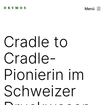
Zum
DRYMOS
Menü
Inhalt
springen
Cradle to
Cradle-
Pionierin im
Schweizer